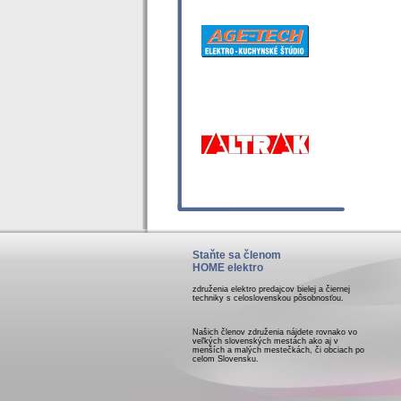
Staňte sa členom
HOME elektro
združenia elektro predajcov bielej a čiernej
techniky s celoslovenskou pôsobnosťou.
Našich členov združenia nájdete rovnako vo
veľkých slovenských mestách ako aj v
menších a malých mestečkách, či obciach po
celom Slovensku.