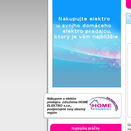
Nákupom u elektro
predajcu združenia HOME
ELEKTRO s.r.o.,
podporujete svoj vlastný
región
.
Da
Najlepšia práčka
če