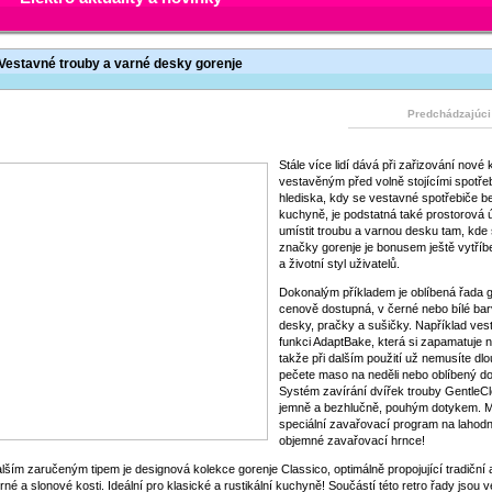
Vestavné trouby a varné desky gorenje
Predchádzajúci
Stále více lidí dává při zařizování nové
vestavěným před volně stojícími spotřeb
hlediska, kdy se vestavné spotřebiče b
kuchyně, je podstatná také prostorová 
umístit troubu a varnou desku tam, kde 
značky gorenje je bonusem ještě vytříbe
a životní styl uživatelů.
Dokonalým příkladem je oblíbená řada go
cenově dostupná, v černé nebo bílé bar
desky, pračky a sušičky. Například ves
funkci AdaptBake, která si zapamatuje 
takže při dalším použití už nemusíte dlo
pečete maso na neděli nebo oblíbený do
Systém zavírání dvířek trouby GentleCl
jemně a bezhlučně, pouhým dotykem. Me
speciální zavařovací program na laho
objemné zavařovací hrnce!
lším zaručeným tipem je designová kolekce gorenje Classico, optimálně propojující tradiční
rné a slonové kosti. Ideální pro klasické a rustikální kuchyně! Součástí této retro řady jsou 