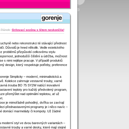
 článok:
Grilovací sezóna s létem neskončila!
 kuchyně nebo rekonstrukci té stávající přednost
iči. Důvodů je hned několik. Vedle estetického
ez problémů přizpůsobí celkovému stylu
úspornost, jednodušší čištění a údržba, možnost
se s nimi nejlépe pracuje. V případě produktů
ný design, který respektuje potřeby, preference
renje Simplicity – moderní, minimalistická a
vě. Kolekce zahrnuje vestavné trouby, varné
tavná trouba BO 75 SY2W nabízí inovativní
nastavení teploty pro každý předvolený program,
uze přemýšlet nad optimální teplotou, ať už
rt.
ose je mimořádně pohodlný, dvířka se zavírají
zi přednastavenými programy je i něco navíc –
dné domácí marmelády či kompoty. Už žádné
 a moderní styl ve dvou barevných variantách –
vestavné trouby a varné desky, které mají stejné