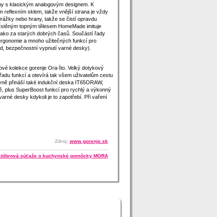
diny s klasickým analogovým designem. K
reflexním sklem, takže vnější strana je vždy
drážky nebo hrany, takže se čistí opravdu
místěným topným tělesem HomeMade imituje
jako za starých dobrých časů. Součástí řady
ergonomie a mnoho užitečných funkcí pro
hled, bezpečnostní vypnutí varné desky).
vé kolekce gorenje Ora-Ïto. Velký dotykový
adu funkcí a otevírá tak všem uživatelům cestu
ně přináší také indukční deska IT65ORAW,
 plus SuperBoost funkcí pro rychlý a výkonný
rné desky kdykoli je to zapotřebí. Při vaření
Zdroj:
www.gorenje.sk
tóbrová súťaže o kuchynské pomôcky MORA