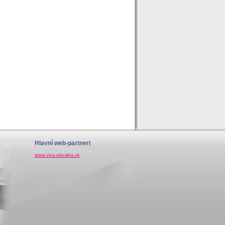
Hlavní web-partneri
www.viva-slovakia.sk