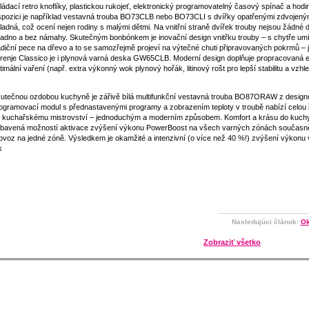
ládací retro knoflíky, plastickou rukojeť, elektronický programovatelný časový spínač a ho
spozici je například vestavná trouba BO73CLB nebo BO73CLI s dvířky opatřenými zdvojeným 
ladná, což ocení nejen rodiny s malými dětmi. Na vnitřní straně dvířek trouby nejsou žádné 
adno a bez námahy. Skutečným bonbónkem je inovační design vnitřku trouby – s chytře u
adiční pece na dřevo a to se samozřejmě projeví na výtečné chuti připravovaných pokrmů – 
renje Classico je i plynová varná deska GW65CLB. Moderní design doplňuje propracovaná 
timální vaření (např. extra výkonný wok plynový hořák, litinový rošt pro lepší stabilitu a vz
utečnou ozdobou kuchyně je zářivě bílá multifunkční vestavná trouba BO87ORAW z designo
ogramovací modul s přednastavenými programy a zobrazením teploty v troubě nabízí celou ř
 kuchařskému mistrovství – jednoduchým a moderním způsobem. Komfort a krásu do kuchy
bavená možností aktivace zvýšení výkonu PowerBoost na všech varných zónách současně,
ovoz na jedné zóně. Výsledkem je okamžité a intenzivní (o více než 40 %!) zvýšení výkonu va
k
Nasledujúci článok:
Ok
Zobraziť všetko