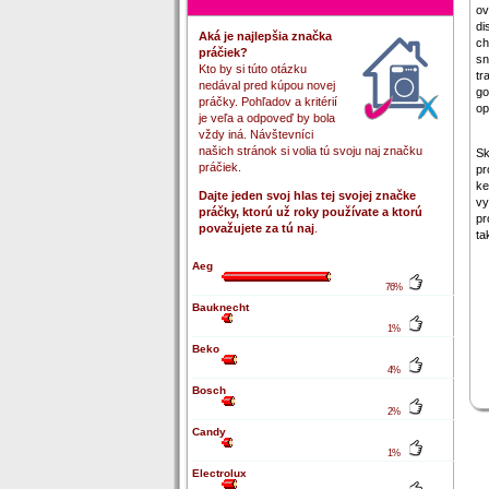
ov
di
Aká je najlepšia značka
ch
práčiek?
sn
Kto by si túto otázku
tr
nedával pred kúpou novej
go
práčky. Pohľadov a kritérií
op
je veľa a odpoveď by bola
vždy iná. Návštevníci
našich stránok si volia tú svoju naj značku
Sk
práčiek.
pr
ke
Dajte jeden svoj hlas tej svojej značke
vy
práčky, ktorú už roky používate a ktorú
pr
považujete za tú naj
.
ta
Aeg
76%
Bauknecht
1%
Beko
4%
Bosch
2%
Candy
1%
Electrolux