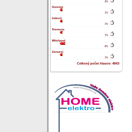
4%
Gorenje
1%
Indesit
1%
Siemens
1%
Whirlpool
8%
Zanussi
1%
Celkový počet hlasov: 4843