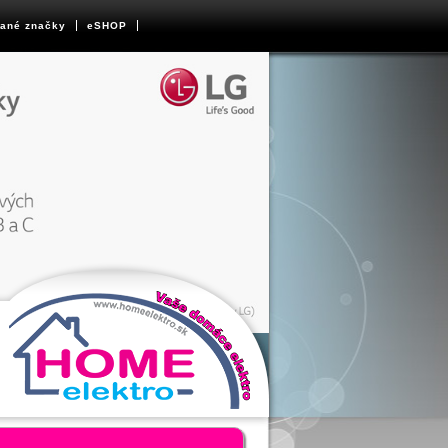
ané značky
eSHOP