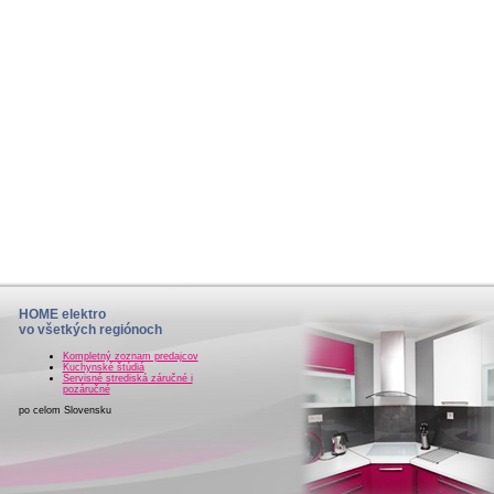
HOME elektro
vo všetkých regiónoch
Kompletný zoznam predajcov
Kuchynské štúdiá
Servisné strediská záručné i
pozáručné
po celom Slovensku