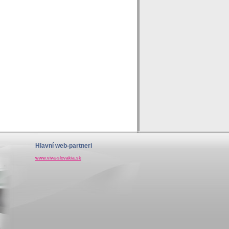
Hlavní web-partneri
www.viva-slovakia.sk