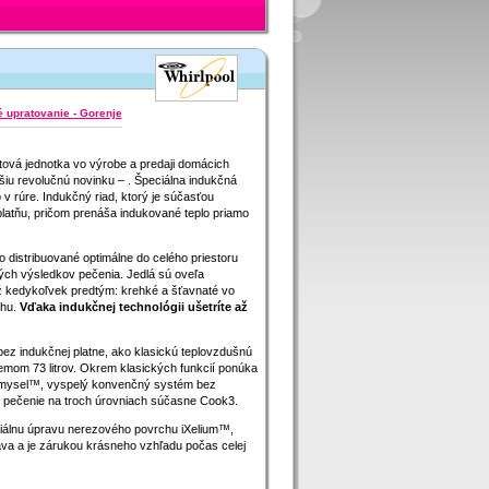
 upratovanie - Gorenje
tová jednotka vo výrobe a predaji domácich
lšiu revolučnú novinku – . Špeciálna indukčná
 v rúre. Indukčný riad, ktorý je súčasťou
platňu, pričom prenáša indukované teplo priamo
lo distribuované optimálne do celého priestoru
lých výsledkov pečenia. Jedlá sú oveľa
ež kedykoľvek predtým: krehké a šťavnaté vo
chu.
Vďaka indukčnej technológii ušetríte až
bez indukčnej platne, ako klasickú teplovzdušnú
mom 73 litrov. Okrem klasických funkcií ponúka
Zmysel™, vyspelý konvenčný systém bez
pečenie na troch úrovniach súčasne Cook3.
ciálnu úpravu nerezového povrchu iXelium™,
iava a je zárukou krásneho vzhľadu počas celej