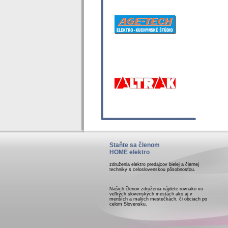
Staňte sa členom
HOME elektro
združenia elektro predajcov bielej a čiernej
techniky s celoslovenskou pôsobnosťou.
Našich členov združenia nájdete rovnako vo
veľkých slovenských mestách ako aj v
menších a malých mestečkách, či obciach po
celom Slovensku.