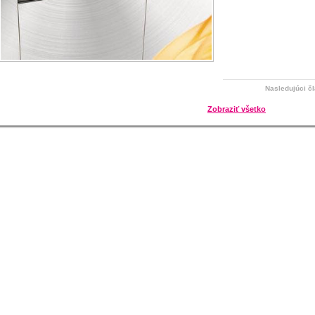
Nasledujúci č
Zobraziť všetko