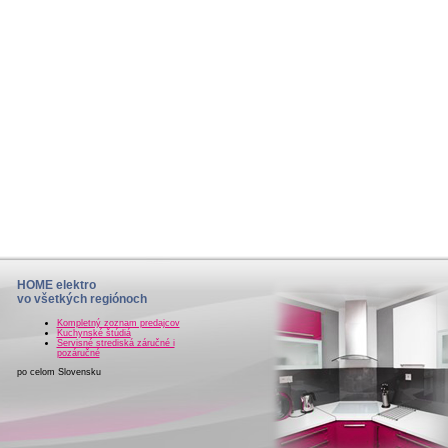
HOME elektro
vo všetkých regiónoch
Kompletný zoznam predajcov
Kuchynské štúdiá
Servisné strediská záručné i
pozáručné
po celom Slovensku