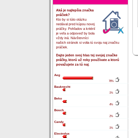
Aká je najlepšia značka
práčiek?
Kto by si túto otázku
nedával pred kúpou novej
práčky. Pohľadov a kritérií
je veľa a odpoveď by bola
vždy iná. Návštevníci
našich stránok si volia tú svoju naj značku
práčiek.
Dajte jeden svoj hlas tej svojej značke
práčky, ktorú už roky používate a ktorú
považujete za tú naj
.
Aeg
76%
Bauknecht
1%
Beko
4%
Bosch
2%
Candy
1%
Electrolux