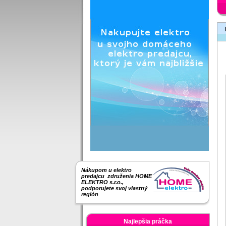
Nákupom u elektro
predajcu združenia HOME
ELEKTRO s.r.o.,
podporujete svoj vlastný
región
.
Najlepšia práčka