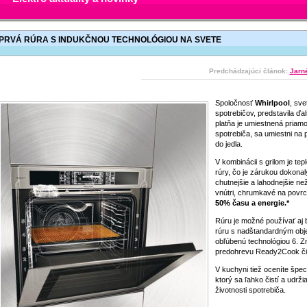
PRVÁ RÚRA S INDUKČNOU TECHNOLÓGIOU NA SVETE
Predchádzajúci článok:
Jarné
Spoločnosť
Whirlpool
, sve
spotrebičov, predstavila ďa
platňa je umiestnená priamo
spotrebiča, sa umiestni na 
do jedla.
V kombinácii s grilom je tep
rúry, čo je zárukou dokona
chutnejšie a lahodnejšie n
vnútri, chrumkavé na povr
50% času a energie.*
Rúru je možné používať aj 
rúru s nadštandardným obje
obľúbenú technológiou 6. 
predohrevu Ready2Cook či 
V kuchyni tiež oceníte špe
ktorý sa ľahko čistí a udrž
životnosti spotrebiča.