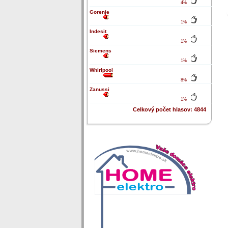
4%
Gorenje
1%
Indesit
1%
Siemens
1%
Whirlpool
8%
Zanussi
1%
Celkový počet hlasov: 4844