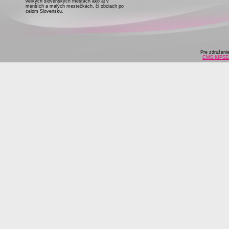
veľkých slovenských mestách ako aj v
menších a malých mestečkách, či obciach po
celom Slovensku.
Pre združeni
CMS KIPS