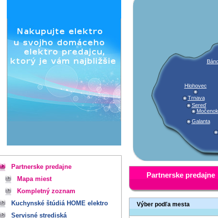
Báno
Hlohovec
Trnava
Sereď
Močeno
Galanta
Partnerske predajne
Partnerske predajne
Mapa miest
Kompletný zoznam
Kuchynské štúdiá HOME elektro
Výber podľa mesta
Servisné strediská