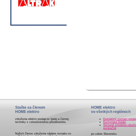
Staňte sa členom
HOME elektro
HOME elektro
vo všetkých regiónoch
združenia elektro predajcov bielej a čiernej
Kompletný zoznam preda
techniky s celoslovenskou pôsobnosťou.
Kuchynské štúdiá
Servisné strediská záručn
pozáručné
Našich členov združenia nájdete rovnako vo
po celom Slovensku