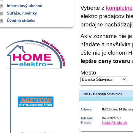
Internetový obchod
Vyberte z
kompletné
Súťaže, novinky
elektro predajcov bi
Úvodná stránka
predajne nachádzaj
Ak v zozname nie je 
hľadáte a navštívit
ešte nie je členom
lepšie ceny tovaru 
Mesto
IMO - Banská Štiavnica
Adresa:
IMO Dolná 14 Banská
Telefón:
045/6921857
E-mail:
imobs@imobs.sk