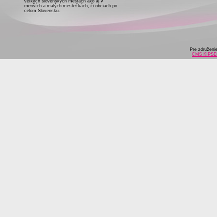
veľkých slovenských mestách ako aj v
menších a malých mestečkách, či obciach po
celom Slovensku.
Pre združeni
CMS KIPS