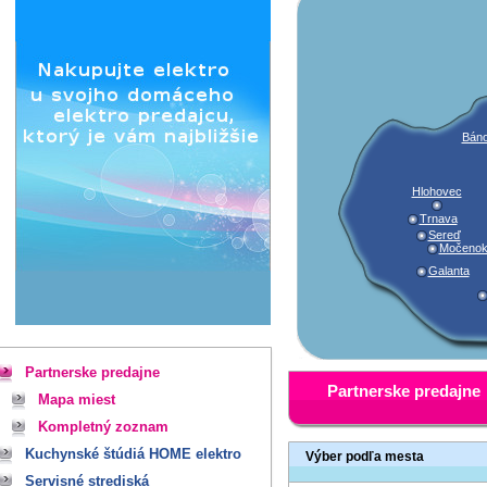
Báno
Hlohovec
Trnava
Sereď
Močeno
Galanta
Partnerske predajne
Partnerske predajne
Mapa miest
Kompletný zoznam
Kuchynské štúdiá HOME elektro
Výber podľa mesta
Servisné strediská