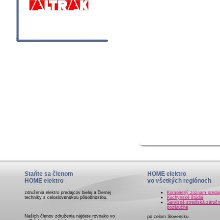
Staňte sa členom
HOME elektro
HOME elektro
vo všetkých regiónoch
združenia elektro predajcov bielej a čiernej
Kompletný zoznam preda
techniky s celoslovenskou pôsobnosťou.
Kuchynské štúdiá
Servisné strediská záručn
pozáručné
Našich členov združenia nájdete rovnako vo
po celom Slovensku