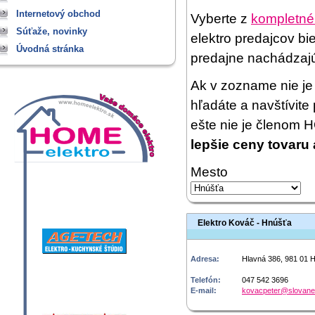
Internetový obchod
Vyberte z
kompletné
Súťaže, novinky
elektro predajcov bi
Úvodná stránka
predajne nachádzaj
Ak v zozname nie je 
hľadáte a navštívit
ešte nie je členom
lepšie ceny tovaru 
Mesto
Elektro Kováč - Hnúšťa
Adresa:
Hlavná 386, 981 01 
Telefón:
047 542 3696
E-mail:
kovacpeter@slovane