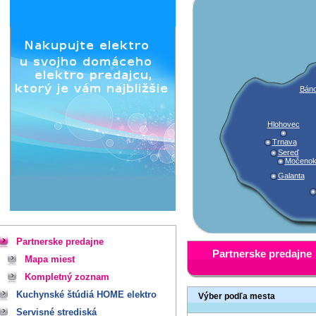
Báno
Hlohovec
Trnava
Sereď
Močeno
Galanta
Partnerske predajne
Partnerske predajne
Mapa miest
Kompletný zoznam
Kuchynské štúdiá HOME elektro
Výber podľa mesta
Servisné strediská