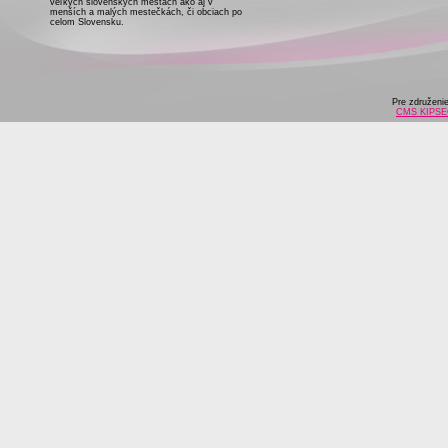
veľkých slovenských mestách ako aj v
menších a malých mestečkách, či obciach po
celom Slovensku.
Pre združeni
CMS KIPS