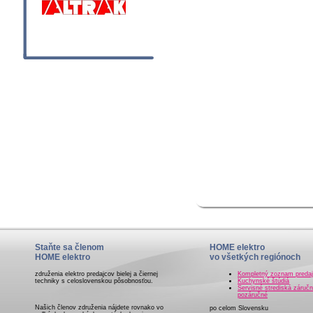
Staňte sa členom
HOME elektro
HOME elektro
vo všetkých regiónoch
združenia elektro predajcov bielej a čiernej
Kompletný zoznam preda
techniky s celoslovenskou pôsobnosťou.
Kuchynské štúdiá
Servisné strediská záručn
pozáručné
Našich členov združenia nájdete rovnako vo
po celom Slovensku