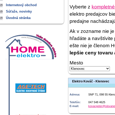
Internetový obchod
Vyberte z
kompletné
Súťaže, novinky
elektro predajcov bi
Úvodná stránka
predajne nachádzaj
Ak v zozname nie je 
hľadáte a navštívit
ešte nie je členom
lepšie ceny tovaru 
Mesto
Elektro Kováč - Klenovec
Adresa:
SNP 71, 098 55 Klen
Telefón:
047 548 4625
E-mail:
kovacpeter@slovane