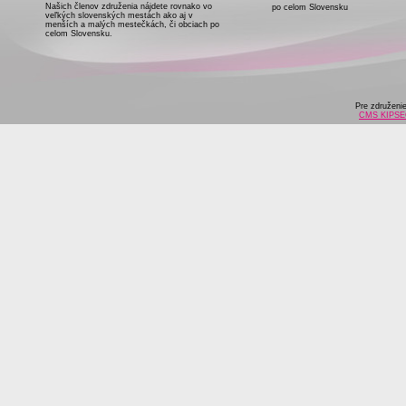
Našich členov združenia nájdete rovnako vo
po celom Slovensku
veľkých slovenských mestách ako aj v
menších a malých mestečkách, či obciach po
celom Slovensku.
Pre združeni
CMS KIPS