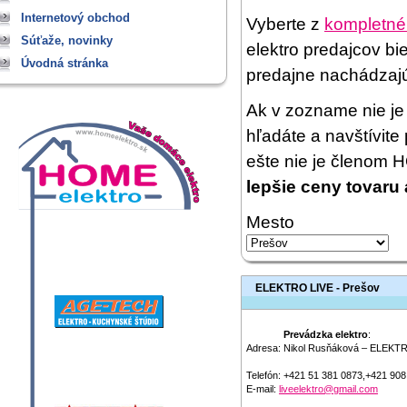
Internetový obchod
Vyberte z
kompletné
Súťaže, novinky
elektro predajcov bi
Úvodná stránka
predajne nachádzaj
Ak v zozname nie je 
hľadáte a navštívit
ešte nie je členom
lepšie ceny tovaru 
Mesto
ELEKTRO LIVE - Prešov
Prevádzka elektro
:
Adresa:
Nikol Rusňáková – ELEKTR
Telefón:
+421 51 381 0873,+421 908
E-mail:
liveelektro@gmail.com