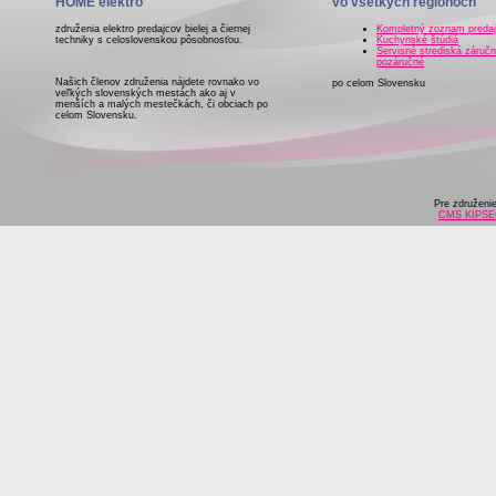
HOME elektro
vo všetkých regiónoch
združenia elektro predajcov bielej a čiernej
Kompletný zoznam preda
techniky s celoslovenskou pôsobnosťou.
Kuchynské štúdiá
Servisné strediská záručn
pozáručné
Našich členov združenia nájdete rovnako vo
po celom Slovensku
veľkých slovenských mestách ako aj v
menších a malých mestečkách, či obciach po
celom Slovensku.
Pre združeni
CMS KIPS