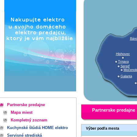
Báno
Hlohovec
Trnava
Sereď
Močeno
Galanta
Partnerske predajne
Partnerske predajne
Mapa miest
Kompletný zoznam
Kuchynské štúdiá HOME elektro
Výber podľa mesta
Servisné strediská