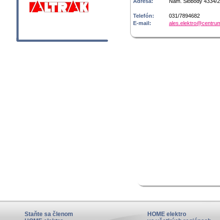
Adresa:
Nám. Slobody 4334/2
Telefón:
031/7894682
E-mail:
ales.elektro@centru
Staňte sa členom
HOME elektro