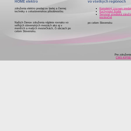
HOME elektro
vo všetkých regiónoch
združenia elektro predajcov bielej a čiernej
Kompletný zoznam preda
techniky s celoslovenskou pôsobnosťou.
Kuchynské štúdiá
Servisné strediská záručn
pozáručné
Našich členov združenia nájdete rovnako vo
po celom Slovensku
veľkých slovenských mestách ako aj v
menších a malých mestečkách, či obciach po
celom Slovensku.
Pre združeni
CMS KIPS