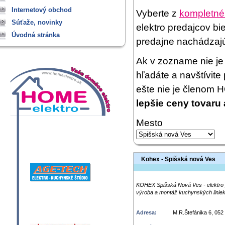
Internetový obchod
Vyberte z
kompletné
Súťaže, novinky
elektro predajcov bi
Úvodná stránka
predajne nachádzaj
Ak v zozname nie je 
hľadáte a navštívit
ešte nie je členom
lepšie ceny tovaru 
Mesto
Kohex - Spišská nová Ves
KOHEX Spišská Nová Ves - elektro p
výroba a montáž kuchynských liniek
Adresa:
M.R.Štefánika 6, 052