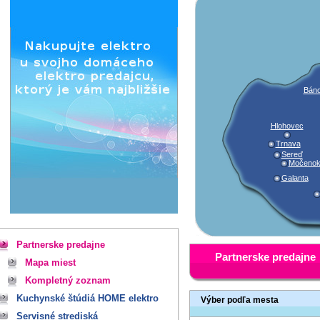
Báno
Hlohovec
Trnava
Sereď
Močeno
Galanta
Partnerske predajne
Partnerske predajne
Mapa miest
Kompletný zoznam
Kuchynské štúdiá HOME elektro
Výber podľa mesta
Servisné strediská