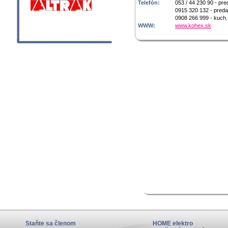
Telefón:
053 / 44 230 90 - pre
0915 320 132 - preda
0908 266 999 - kuch.
WWW:
www.kohex.sk
Staňte sa členom
HOME elektro