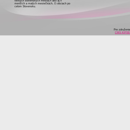
veľkých slovenských mestách ako aj v
menších a malých mestečkách, či obciach po
celom Slovensku.
Pre združeni
CMS KIPS