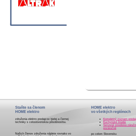
Staňte sa členom
HOME elektro
HOME elektro
vo všetkých regiónoch
združenia elektro predajcov bielej a čiernej
Kompletný zoznam preda
techniky s celoslovenskou pôsobnosťou.
Kuchynské štúdiá
Servisné strediská záručn
pozáručné
Našich členov združenia nájdete rovnako vo
po celom Slovensku