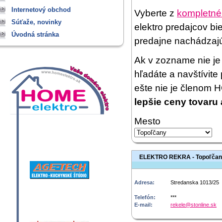
Internetový obchod
Vyberte z
kompletné
Súťaže, novinky
elektro predajcov bi
Úvodná stránka
predajne nachádzaj
Ak v zozname nie je 
hľadáte a navštívit
ešte nie je členom
lepšie ceny tovaru 
Mesto
ELEKTRO REKRA - Topoľča
Adresa:
Stredanska 1013/25
Telefón:
***
E-mail:
rekele@stonline.sk