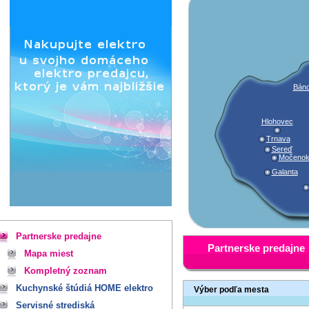
Báno
Hlohovec
Trnava
Sereď
Močeno
Galanta
Partnerske predajne
Partnerske predajne
Mapa miest
Kompletný zoznam
Kuchynské štúdiá HOME elektro
Výber podľa mesta
Servisné strediská