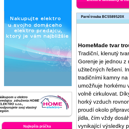
Parní trouba BCS589S20X
HomeMade tvar tr
Tradiční, klenutý tvar
Gorenje je jednou z
užitečných řešení. I
tradičními kamny na
umožňuje horkému 
volně cirkulovat. Dí
Nákupom u elektro
horký vzduch rovno
predajcu združenia HOME
ELEKTRO s.r.o.,
podporujete svoj vlastný
proudí okolo připra
región
.
jídla, čím vždy dosá
vynikající výsledky 
Najlepšia práčka