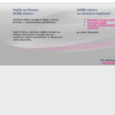
Staňte sa členom
HOME elektro
HOME elektro
vo všetkých regiónoch
združenia elektro predajcov bielej a čiernej
Kompletný zoznam preda
techniky s celoslovenskou pôsobnosťou.
Kuchynské štúdiá
Servisné strediská záručn
pozáručné
Našich členov združenia nájdete rovnako vo
po celom Slovensku
veľkých slovenských mestách ako aj v
menších a malých mestečkách, či obciach po
celom Slovensku.
Pre združeni
CMS KIPS