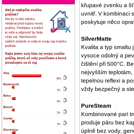
křupavé zvenku a š
Aká je najlepšia značka
uvnitř. V kombinac
práčiek?
Kto by si túto otázku
poskytuje něco opra
nedával pred kúpou novej
práčky. Pohľadov a kritérií
je veľa a odpoveď by bola
vždy iná. Návštevníci
SilverMatte
našich stránok si volia tú svoju naj značku
Kvalita a typ smaltu
práčiek.
Dajte jeden svoj hlas tej svojej značke
vysoce odolný a pevný
práčky, ktorú už roky používate a ktorú
čištění při 500°C. B
považujete za tú naj
.
nejvyšším teplotám, 
Aeg
76%
tepelnou reflexi a p
Bauknecht
vždy bezpečný a ster
1%
Beko
4%
PureSteam
Bosch
Kombinované parí tr
2%
Candy
produje páru bez ka
1%
úplně bez vody, gener
Electrolux