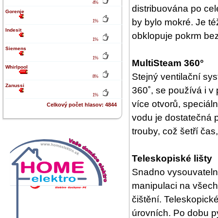
4%
distribuována po celé
Gorenje
by bylo mokré. Je té
1%
Indesit
obklopuje pokrm bez
1%
Siemens
1%
MultiSteam 360°
Whirlpool
Stejný ventilační s
8%
Zanussi
360˚, se používá i v
1%
více otvorů, speciál
Celkový počet hlasov: 4844
vodu je dostatečná p
trouby, což šetří čas
Teleskopiské lišty
Snadno vysouvatelné
manipulaci na všech
čištění. Teleskopické
úrovních. Po dobu py