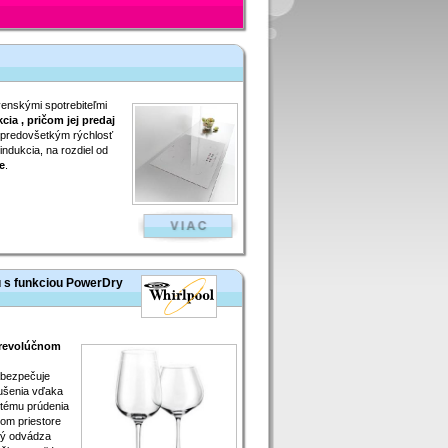
venskými spotrebiteľmi
cia , pričom jej predaj
ú predovšetkým rýchlosť
indukcia, na rozdiel od
e
.
 s funkciou PowerDry
 revolúčnom
bezpečuje
ušenia vďaka
tému prúdenia
om priestore
rý odvádza