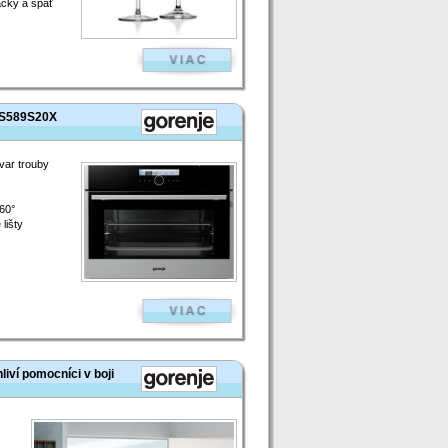
čky a späť
.
CS589S20X
ar trouby
60°
lišty
liví pomocníci v boji