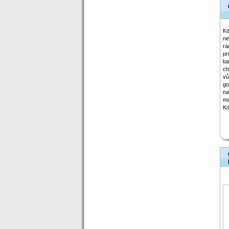
Kd
ne
ra
pr
ba
ch
vů
go
na
mo
Kd