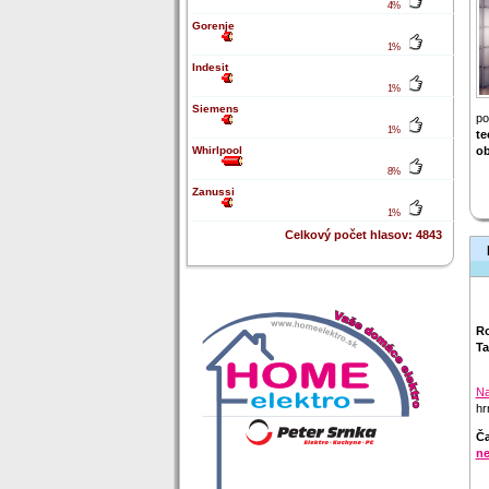
4%
Gorenje
1%
Indesit
1%
Siemens
po
1%
te
Whirlpool
ob
8%
Zanussi
1%
Celkový počet hlasov: 4843
Ro
Ta
Na
hr
Ča
ne