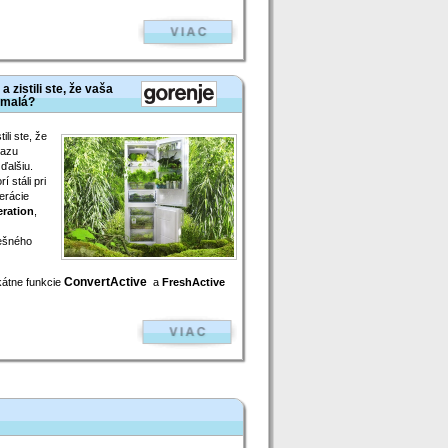
 zistili ste, že vaša
imalá?
ili ste, že
razu
ďalšiu.
rí stáli pri
erácie
ration
,
pešného
ConvertActive
kátne funkcie
a
FreshActive