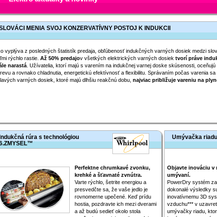
SLOVÁCI MENIA SVOJ KONZERVATÍVNY POSTOJ K INDUKCII
o vyplýva z posledných štatistík predaja, obľúbenosť indukčných varných dosiek medzi slo
ľmi rýchlo rastie.
Až 50% predajo
v všetkých elektrických varných dosiek
tvorí práve induk
ále narastá
. Užívatelia, ktorí majú s varením na indukčnej varnej doske skúsenosti, oceňuj
revu a rovnako chladnutia, energetickú efektívnosť a flexibilitu. Správaním počas varenia sa 
lavých varných dosiek, ktoré majú dlhšiu reakčnú dobu,
najviac približuje vareniu na plyn
Indukčná rúra s technológiou
Umývačka riadu
6.ZMYSEL™
Perfektne chrumkavé zvonku,
Objavte inováciu v
krehké a šťavnaté zvnútra.
umývaní.
Varte rýchlo, šetrite energiou a
PowerDry systém za
presvedčte sa, že vaše jedlo je
dokonalé výsledky s
rovnomerne upečené. Keď prídu
inovatívnemu 3D sys
hostia, pozdravte ich mezi dverami
vzduchu*** v uzavret
a až budú sedieť okolo stola
umývačky riadu, kto