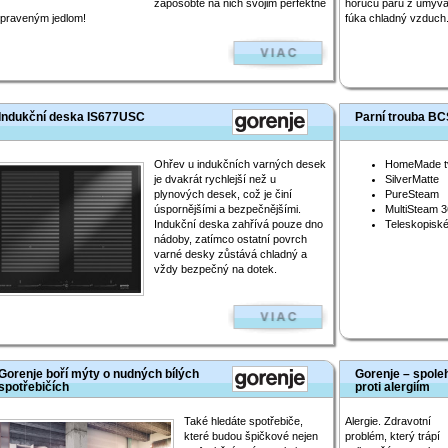
zapôsobte na nich svojim perfektne
horúcu paru z umýva
ipraveným jedlom!
fúka chladný vzduch
Indukční deska IS677USC
Parní trouba B
Ohřev u indukčních varných desek
HomeMade tv
je dvakrát rychlejší než u
SilverMatte
plynových desek, což je činí
PureSteam
úspornějšími a bezpečnějšími.
MultiSteam 3
Indukční deska zahřívá pouze dno
Teleskopiské 
nádoby, zatímco ostatní povrch
varné desky zůstává chladný a
vždy bezpečný na dotek.
Gorenje boří mýty o nudných bílých
Gorenje – spoleh
spotřebičích
proti alergiím
Také hledáte spotřebiče,
Alergie. Zdravotní
které budou špičkové nejen
problém, který trápí