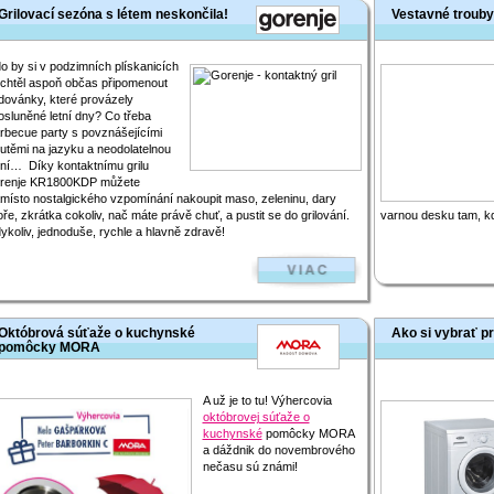
Grilovací sezóna s létem neskončila!
Vestavné trouby
o by si v podzimních plískanicích
chtěl aspoň občas připomenout
dovánky, které provázely
osluněné letní dny? Co třeba
rbecue party s povznášejícími
utěmi na jazyku a neodolatelnou
ní… Díky kontaktnímu grilu
renje KR1800KDP můžete
místo nostalgického vzpomínání nakoupit maso, zeleninu, dary
ře, zkrátka cokoliv, nač máte právě chuť, a pustit se do grilování.
varnou desku tam, kd
ykoliv, jednoduše, rychle a hlavně zdravě!
Októbrová súťaže o kuchynské
Ako si vybrať p
pomôcky MORA
A už je to tu! Výhercovia
októbrovej súťaže o
kuchynské
pomôcky MORA
a dáždnik do novembrového
nečasu sú známi!