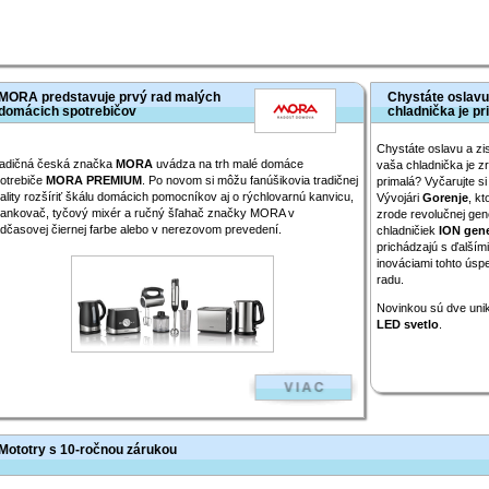
MORA predstavuje prvý rad malých
Chystáte oslavu a
domácich spotrebičov
chladnička je pr
Chystáte oslavu a zist
adičná česká značka
MORA
uvádza na trh malé domáce
vaša chladnička je z
otrebiče
MORA PREMIUM
. Po novom si môžu fanúšikovia tradičnej
primalá? Vyčarujte si 
ality rozšíriť škálu domácich pomocníkov aj o rýchlovarnú kanvicu,
Vývojári
Gorenje
, kto
iankovač, tyčový mixér a ručný šľahač značky MORA v
zrode revolučnej gen
dčasovej čiernej farbe alebo v nerezovom prevedení.
chladničiek
ION gene
prichádzajú s ďalšími
inováciami tohto ús
radu.
Novinkou sú dve uni
LED svetlo
.
Mototry s 10-ročnou zárukou