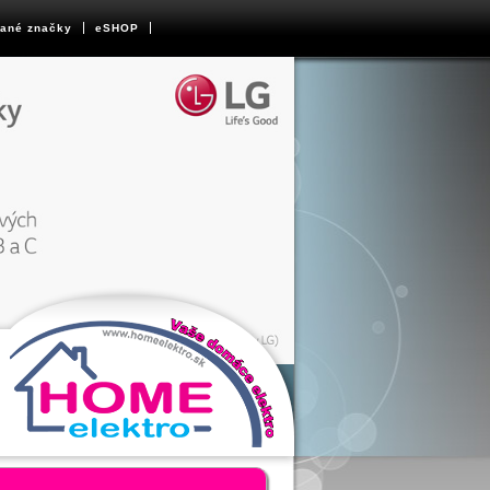
ané značky
eSHOP