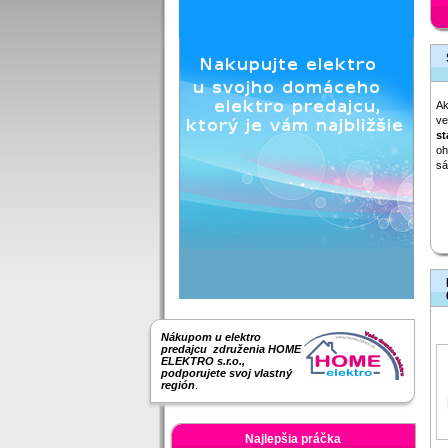
Ak
ve
st
oh
sá
Nákupom u elektro
predajcu združenia HOME
ELEKTRO s.r.o.,
podporujete svoj vlastný
región
.
Najlepšia práčka