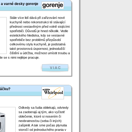
 a varné desky gorenje
Stále více lidí dává při zařizování nové
kuchyně nebo rekonstrukci té stávající
přednost vestavěným před volně stojícími
spotřebiči. Důvodů je hned několik. Vedle
estetického hlediska, kdy se vestavné
spotřebiče bez problémů přizpůsobí
celkovému stylu kuchyně, je podstatná
také prostorová úspornost, jednodušší
čištění a údržba, možnost umístit troubu a
e se s nimi nejlépe pracuje.
ráčku?
Odkedy sa ľudia obliekajú, odvtedy
sa zaoberajú aj tým, ako vyčistiť
oblečenie, ktoré si nosením či
neobratnosťou (seba či iných)
zašpinili. A tak sme počas plynutia
storočí od jednoduchého prania v