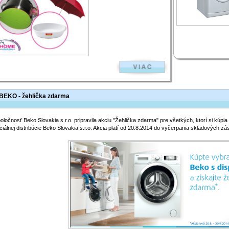
BEKO - žehlička zdarma
oločnosť Beko Slovakia s.r.o. pripravila akciu "Žehlička zdarma" pre všetkých, ktorí si kúpi
iciálnej distribúcie Beko Slovakia s.r.o. Akcia platí od 20.8.2014 do vyčerpania skladových zás