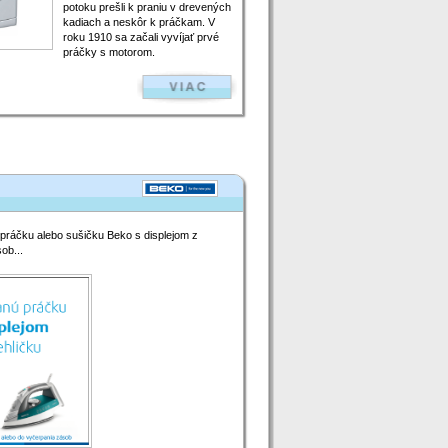
potoku prešli k praniu v drevených
kadiach a neskôr k práčkam. V
roku 1910 sa začali vyvíjať prvé
práčky s motorom.
a práčku alebo sušičku Beko s displejom z
ob...