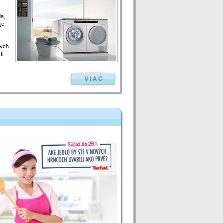
.
da,
je,
rých
ti