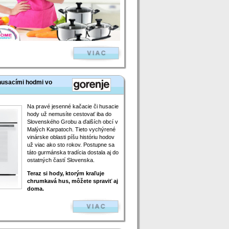
 husacími hodmi vo
Na pravé jesenné kačacie či husacie
hody už nemusíte cestovať iba do
Slovenského Grobu a ďalších obcí v
Malých Karpatoch. Tieto vychýrené
vinárske oblasti píšu históriu hodov
už viac ako sto rokov. Postupne sa
táto gurmánska tradícia dostala aj do
ostatných častí Slovenska.
Teraz si hody, ktorým kraľuje
chrumkavá hus, môžete spraviť aj
doma.