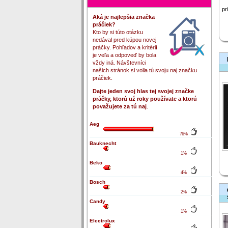
pr
Aká je najlepšia značka
práčiek?
Kto by si túto otázku
nedával pred kúpou novej
práčky. Pohľadov a kritérií
je veľa a odpoveď by bola
vždy iná. Návštevníci
našich stránok si volia tú svoju naj značku
práčiek.
Dajte jeden svoj hlas tej svojej značke
práčky, ktorú už roky používate a ktorú
považujete za tú naj
.
Aeg
76%
Bauknecht
1%
Beko
4%
Bosch
2%
Candy
1%
Electrolux