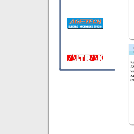
Ka
22
vs
za
89