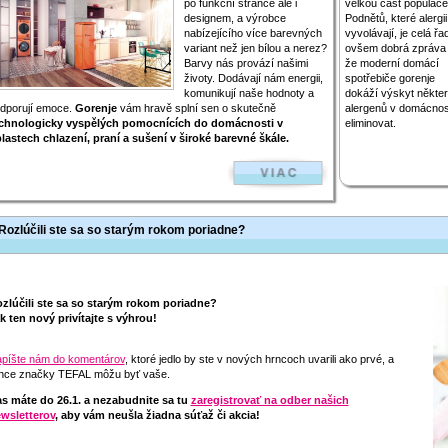
po funkční stránce ale i
velkou část populace
designem, a výrobce
Podnětů, které alergii
nabízejícího více barevných
vyvolávají, je celá řa
variant než jen bílou a nerez?
ovšem dobrá zpráva 
Barvy nás provází našimi
že moderní domácí
životy. Dodávají nám energii,
spotřebiče gorenje
komunikují naše hodnoty a
dokáží výskyt někte
dporují emoce.
Gorenje
vám hravě splní sen o skutečně
alergenů v domácnos
chnologicky vyspělých pomocnících do domácnosti v
eliminovat.
lastech chlazení, praní a sušení v široké barevné škále.
Rozlúčili ste sa so starým rokom poriadne?
zlúčili ste sa so starým rokom poriadne?
k ten nový privítajte s výhrou!
píšte nám do komentárov
, ktoré jedlo by ste v nových hrncoch uvarili ako prvé, a
nce značky TEFAL môžu byť vaše.
s máte do 26.1. a nezabudnite sa tu
zaregistrovať na odber našich
wsletterov
, aby vám neušla žiadna súťaž či akcia!