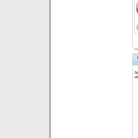
Sp
of