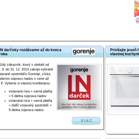
IN darčeky rozdávame až do konca
Privítajte jeseň
roka
vlastnej kuchyni
ždý zákazník, ktorý v období od
. 9. do 31. 12. 2014 zakúpi vybrané
tavané spotrebiče Gorenje, získa
darmo súpravu riadov v cene až
 €. Vyberte si vlastnú kombináciu:
vstavaná rúra + varná platňa
= 5 dielna súprava riadov
vstavaná rúra + varná platňa
+ ďalší vstavaný spotrebič =
9 dielna súprava riadov.