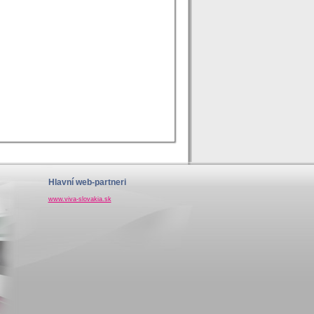
Hlavní web-partneri
www.viva-slovakia.sk