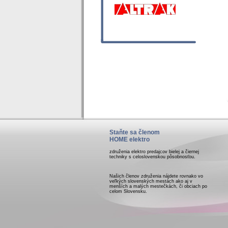
Staňte sa členom
HOME elektro
združenia elektro predajcov bielej a čiernej
techniky s celoslovenskou pôsobnosťou.
Našich členov združenia nájdete rovnako vo
veľkých slovenských mestách ako aj v
menších a malých mestečkách, či obciach po
celom Slovensku.