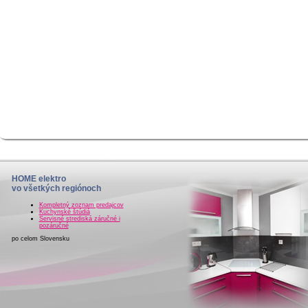
HOME elektro
vo všetkých regiónoch
Kompletný zoznam predajcov
Kuchynské štúdiá
Servisné strediská záručné i
pozáručné
po celom Slovensku