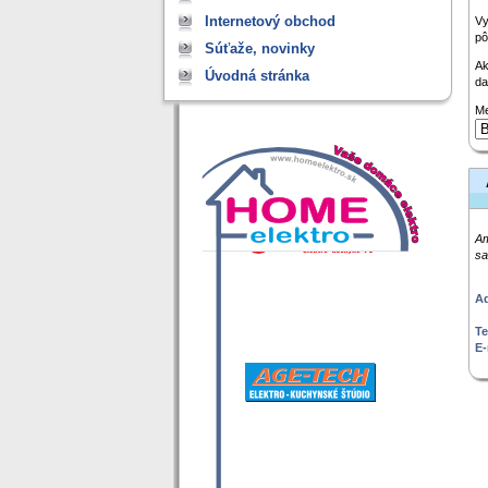
Internetový obchod
Vy
pô
Súťaže, novinky
Ak
Úvodná stránka
da
Me
Am
sa
Ad
Te
E-