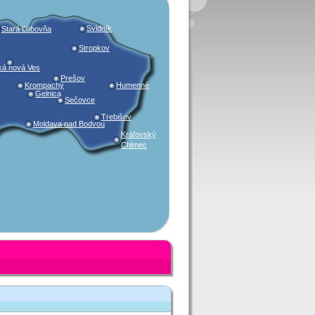
Svidník
Stará Ľubovňa
Stropkov
ká nová Ves
Prešov
Krompachy
Humenné
Gelnica
Sečovce
Trebišov
Moldava nad Bodvou
Kráľovský
Chlmec