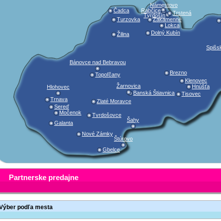
Námestovo
Čadca
Rabčice
Trstená
Tvrdošín
Turzovka
Zakamenné
Lokca
Dolný Kubín
Žilina
Spišs
Bánovce nad Bebravou
Brezno
Topoľčany
Klenovec
Žarnovica
Hnúšťa
Hlohovec
Banská Štiavnica
Tisovec
Trnava
Zlaté Moravce
Sereď
Močenok
Tvrdošovce
Šahy
Galanta
Nové Zámky
Štúrovo
Gbelce
Partnerske predajne
Výber podľa mesta