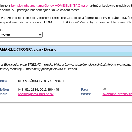
berte z
kompletného zoznamu členov HOME ELEKTRO s.r.o.
- združenia elektro predajcov 
sobnosťou, predajne nachádzajúce sa vo vašom meste.
 v zozname nie je mesto, v ktorom elektro predajcu bielej a čiernej techniky hľadáte a navšt
ná predajňa ešte nie je členom HOME ELEKTRO s.r.o? Možno by pre vás vedela prinášať
le
sto
AMA-ELEKTRONIC, v.o.s - Brezno
a-Elektronic, v.o.s BREZNO - predaj bielej a čiernej techniky, elektroinštalačného materiálu,
telitnej techniky v spoľahlivej predajni elektro z Brezna.
resa:
M.R.Štefánika 17, 977 01 Brezno
lefón:
048 611 2636, 0911 890 446
Fax:
***
mail:
obchod@ama-brezno.sk
WWW:
www.ama-brezno.sk