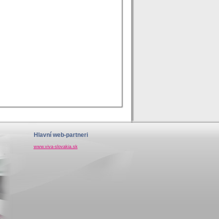
Hlavní web-partneri
www.viva-slovakia.sk