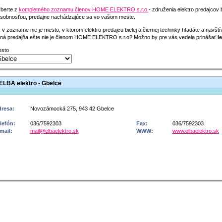
berte z
kompletného zoznamu členov HOME ELEKTRO s.r.o.
- združenia elektro predajcov 
sobnosťou, predajne nachádzajúce sa vo vašom meste.
 v zozname nie je mesto, v ktorom elektro predajcu bielej a čiernej techniky hľadáte a navšt
ná predajňa ešte nie je členom HOME ELEKTRO s.r.o? Možno by pre vás vedela prinášať
le
sto
ELBA elektro - Gbelce
resa:
Novozámocká 275, 943 42 Gbelce
lefón:
036/7592303
Fax:
036/7592303
mail:
mail@elbaelektro.sk
WWW:
www.elbaelektro.sk