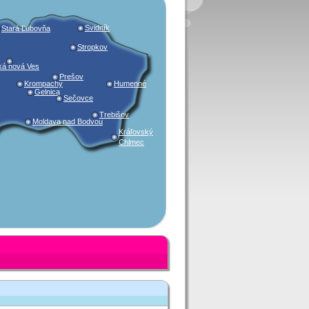
Svidník
Stará Ľubovňa
Stropkov
ká nová Ves
Prešov
Krompachy
Humenné
Gelnica
Sečovce
Trebišov
Moldava nad Bodvou
Kráľovský
Chlmec