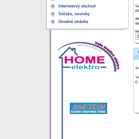
Internetový obchod
Vy
pô
Súťaže, novinky
Ak
Úvodná stránka
da
Me
Ad
Te
E-