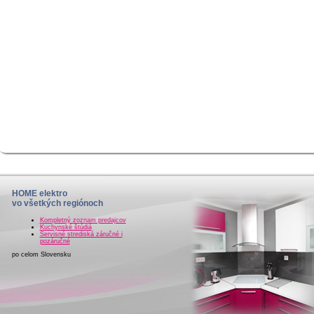
HOME elektro
vo všetkých regiónoch
Kompletný zoznam predajcov
Kuchynské štúdiá
Servisné strediská záručné i
pozáručné
po celom Slovensku