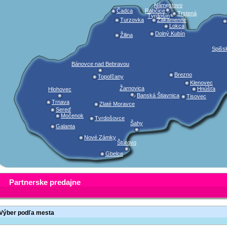
Námestovo
Čadca
Rabčice
Trstená
Tvrdošín
Turzovka
Zakamenné
Lokca
Dolný Kubín
Žilina
Spišs
Bánovce nad Bebravou
Brezno
Topoľčany
Klenovec
Žarnovica
Hnúšťa
Hlohovec
Banská Štiavnica
Tisovec
Trnava
Zlaté Moravce
Sereď
Močenok
Tvrdošovce
Šahy
Galanta
Nové Zámky
Štúrovo
Gbelce
Partnerske predajne
Výber podľa mesta