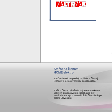
Staňte sa členom
HOME elektro
združenia elektro predajcov bielej a čiernej
techniky s celoslovenskou pôsobnosťou.
Našich členov združenia nájdete rovnako vo
veľkých slovenských mestách ako aj v
menších a malých mestečkách, či obciach po
celom Slovensku.