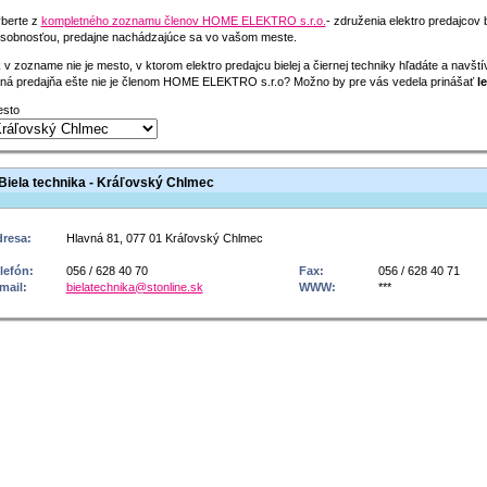
berte z
kompletného zoznamu členov HOME ELEKTRO s.r.o.
- združenia elektro predajcov 
sobnosťou, predajne nachádzajúce sa vo vašom meste.
 v zozname nie je mesto, v ktorom elektro predajcu bielej a čiernej techniky hľadáte a navšt
ná predajňa ešte nie je členom HOME ELEKTRO s.r.o? Možno by pre vás vedela prinášať
le
sto
Biela technika - Kráľovský Chlmec
resa:
Hlavná 81, 077 01 Kráľovský Chlmec
lefón:
056 / 628 40 70
Fax:
056 / 628 40 71
mail:
bielatechnika@stonline.sk
WWW:
***