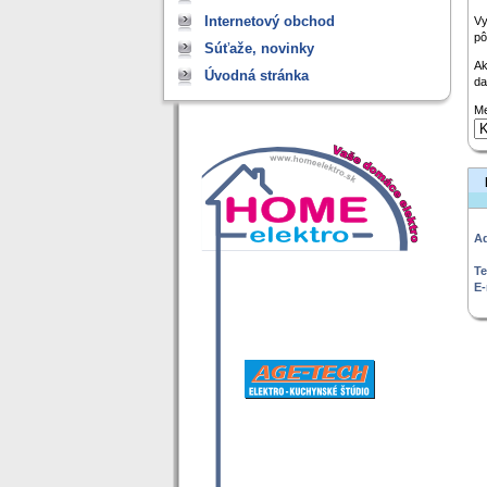
Internetový obchod
Vy
pô
Súťaže, novinky
Ak
Úvodná stránka
da
Me
Ad
Te
E-