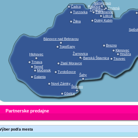
Námestovo
Čadca
Rabčice
Trstená
Tvrdošín
Turzovka
Zakamenné
Lokca
Dolný Kubín
Žilina
Spišs
Bánovce nad Bebravou
Brezno
Topoľčany
Klenovec
Žarnovica
Hnúšťa
Hlohovec
Banská Štiavnica
Tisovec
Trnava
Zlaté Moravce
Sereď
Močenok
Tvrdošovce
Šahy
Galanta
Nové Zámky
Štúrovo
Gbelce
Partnerske predajne
Výber podľa mesta