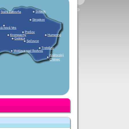
Svidník
Stará Ľubovňa
Stropkov
ká nová Ves
Prešov
Krompachy
Humenné
Gelnica
Sečovce
Trebišov
Moldava nad Bodvou
Kráľovský
Chlmec