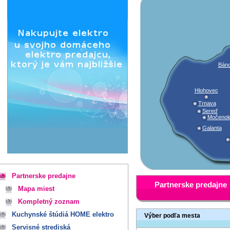
Báno
Hlohovec
Trnava
Sereď
Močeno
Galanta
Partnerske predajne
Partnerske predajne
Mapa miest
Kompletný zoznam
Kuchynské štúdiá HOME elektro
Výber podľa mesta
Servisné strediská