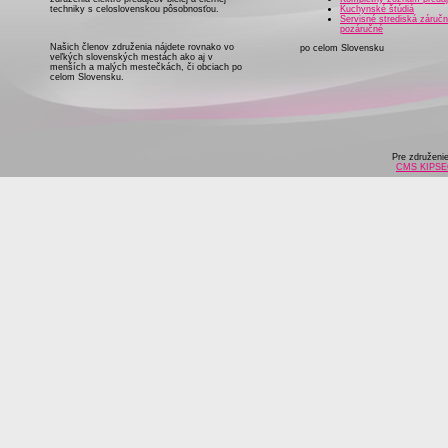
techniky s celoslovenskou pôsobnosťou.
Kuchynské štúdiá
Servisné strediská záručn
pozáručné
Našich členov združenia nájdete rovnako vo
po celom Slovensku
veľkých slovenských mestách ako aj v
menších a malých mestečkách, či obciach po
celom Slovensku.
Pre združeni
CMS KIPS