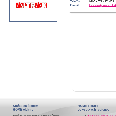
Telefón:
0905 / 671 417, 053 /
E-mail:
lcelektro@kromsat.s
Staňte sa členom
HOME elektro
HOME elektro
vo všetkých regiónoch
združenia elektro predajcov bielej a čiernej
Kompletný zoznam preda