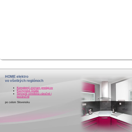
HOME elektro
vo všetkých regiónoch
Kompletný zoznam predajcov
Kuchynské štúdiá
Servisné strediská záručné i
pozáručné
po celom Slovensku