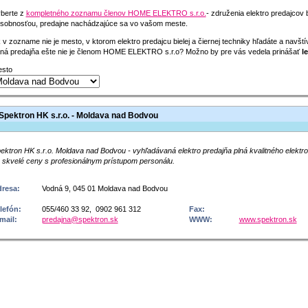
berte z
kompletného zoznamu členov HOME ELEKTRO s.r.o.
- združenia elektro predajcov 
sobnosťou, predajne nachádzajúce sa vo vašom meste.
 v zozname nie je mesto, v ktorom elektro predajcu bielej a čiernej techniky hľadáte a navšt
ná predajňa ešte nie je členom HOME ELEKTRO s.r.o? Možno by pre vás vedela prinášať
le
sto
Spektron HK s.r.o. - Moldava nad Bodvou
ektron HK s.r.o. Moldava nad Bodvou - vyhľadávaná elektro predajňa plná kvalitného elektro
 skvelé ceny s profesionálnym prístupom personálu.
resa:
Vodná 9, 045 01 Moldava nad Bodvou
lefón:
055/460 33 92, 0902 961 312
Fax:
mail:
predajna@spektron.sk
WWW:
www.spektron.sk