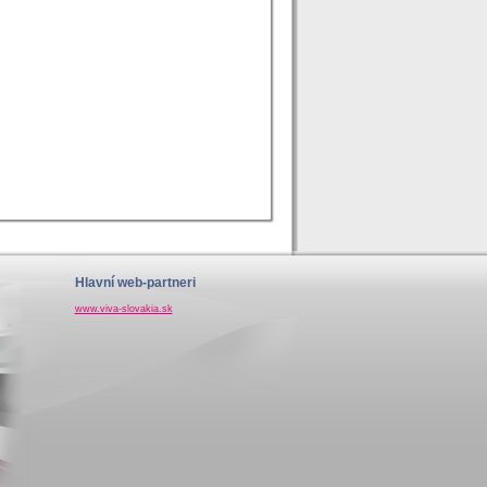
Hlavní web-partneri
www.viva-slovakia.sk