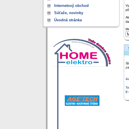
Internetový obchod
Vy
pô
Súťaže, novinky
Ak
Úvodná stránka
da
Me
Sp
za
Ad
Te
E-