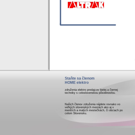
Staňte sa členom
HOME elektro
združenia elektro predajcov bielej a čiernej
techniky s celoslovenskou pôsobnosťou.
Našich členov združenia nájdete rovnako vo
veľkých slovenských mestách ako aj v
menších a malých mestečkách, či obciach po
celom Slovensku.