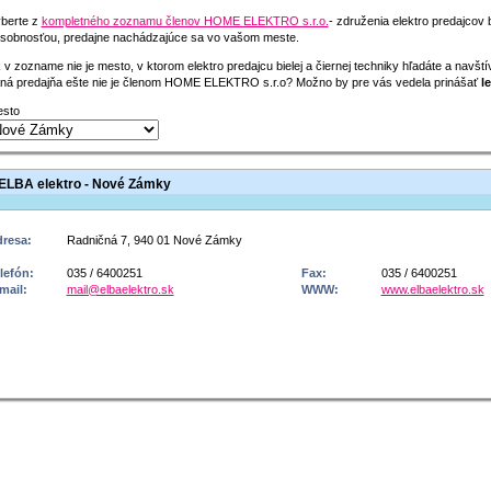
berte z
kompletného zoznamu členov HOME ELEKTRO s.r.o.
- združenia elektro predajcov 
sobnosťou, predajne nachádzajúce sa vo vašom meste.
 v zozname nie je mesto, v ktorom elektro predajcu bielej a čiernej techniky hľadáte a navšt
ná predajňa ešte nie je členom HOME ELEKTRO s.r.o? Možno by pre vás vedela prinášať
le
sto
ELBA elektro - Nové Zámky
resa:
Radničná 7, 940 01 Nové Zámky
lefón:
035 / 6400251
Fax:
035 / 6400251
mail:
mail@elbaelektro.sk
WWW:
www.elbaelektro.sk