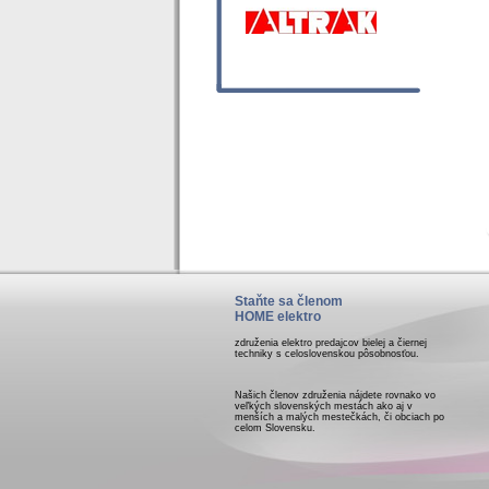
Staňte sa členom
HOME elektro
združenia elektro predajcov bielej a čiernej
techniky s celoslovenskou pôsobnosťou.
Našich členov združenia nájdete rovnako vo
veľkých slovenských mestách ako aj v
menších a malých mestečkách, či obciach po
celom Slovensku.