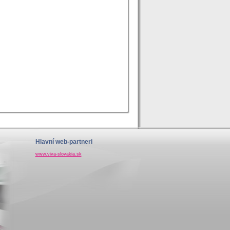
Hlavní web-partneri
www.viva-slovakia.sk