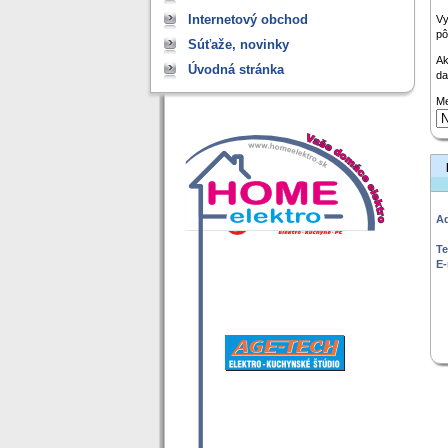
Internetový obchod
Vy
pô
Súťaže, novinky
Ak
Úvodná stránka
da
Me
Ad
Te
E-