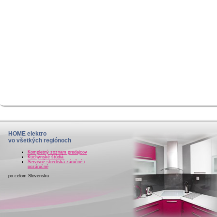
HOME elektro
vo všetkých regiónoch
Kompletný zoznam predajcov
Kuchynské štúdiá
Servisné strediská záručné i
pozáručné
po celom Slovensku