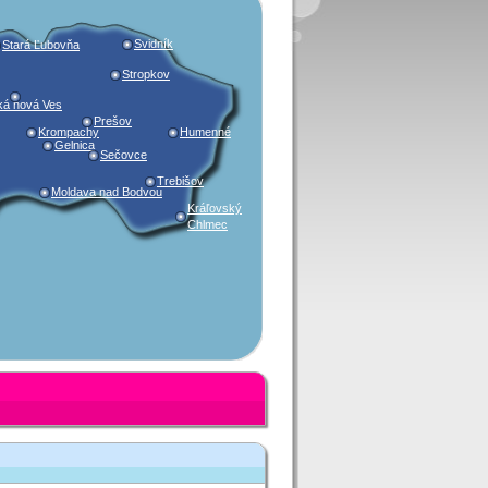
Svidník
Stará Ľubovňa
Stropkov
ká nová Ves
Prešov
Krompachy
Humenné
Gelnica
Sečovce
Trebišov
Moldava nad Bodvou
Kráľovský
Chlmec