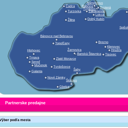
Námestovo
Čadca
Rabčice
Trstená
Tvrdošín
Turzovka
Zakamenné
Lokca
Dolný Kubín
Žilina
Spišs
Bánovce nad Bebravou
Brezno
Topoľčany
Klenovec
Žarnovica
Hnúšťa
Hlohovec
Banská Štiavnica
Tisovec
Trnava
Zlaté Moravce
Sereď
Močenok
Tvrdošovce
Šahy
Galanta
Nové Zámky
Štúrovo
Gbelce
Partnerske predajne
Výber podľa mesta