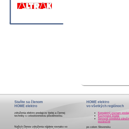
Staňte sa členom
HOME elektro
HOME elektro
vo všetkých regiónoch
združenia elektro predajcov bielej a čiernej
Kompletný zoznam preda
techniky s celoslovenskou pôsobnosťou.
Kuchynské štúdiá
Servisné strediská záručn
pozáručné
Našich členov združenia nájdete rovnako vo
po celom Slovensku