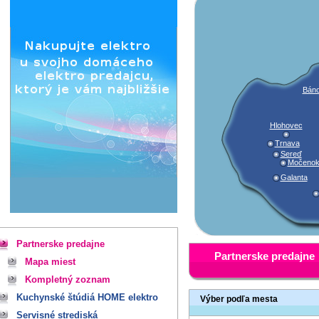
Báno
Hlohovec
Trnava
Sereď
Močeno
Galanta
Partnerske predajne
Partnerske predajne
Mapa miest
Kompletný zoznam
Kuchynské štúdiá HOME elektro
Výber podľa mesta
Servisné strediská