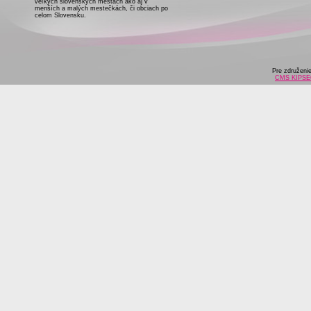
veľkých slovenských mestách ako aj v
menších a malých mestečkách, či obciach po
celom Slovensku.
Pre združeni
CMS KIPS