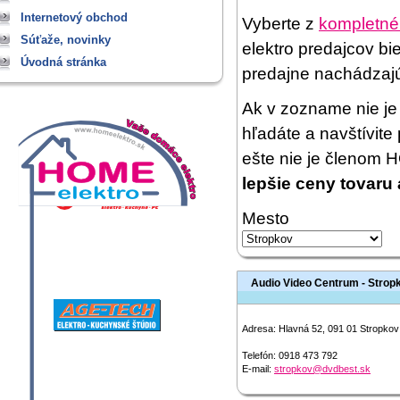
Internetový obchod
Vyberte z
kompletné
Súťaže, novinky
elektro predajcov bi
Úvodná stránka
predajne nachádzaj
Ak v zozname nie je 
hľadáte a navštívit
ešte nie je členom
lepšie ceny tovaru 
Mesto
Audio Video Centrum - Strop
Adresa:
Hlavná 52, 091 01 Stropkov
Telefón:
​0918 473 792
E-mail:
stropkov@dvdbest.sk