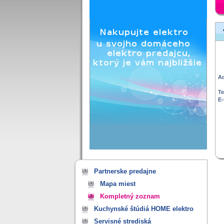
Ad
Te
E-
Partnerske predajne
Mapa miest
Kompletný zoznam
Kuchynské štúdiá HOME elektro
Servisné strediská