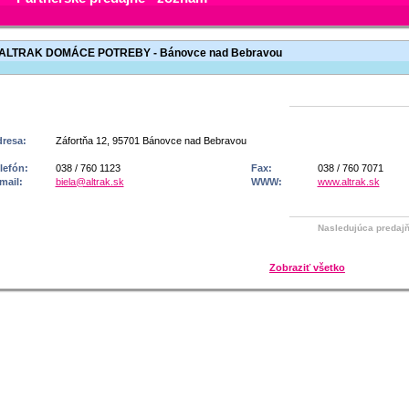
ALTRAK DOMÁCE POTREBY - Bánovce nad Bebravou
resa:
Záfortňa 12, 95701 Bánovce nad Bebravou
lefón:
038 / 760 1123
Fax:
038 / 760 7071
mail:
biela@altrak.sk
WWW:
www.altrak.sk
Nasledujúca predaj
Zobraziť všetko