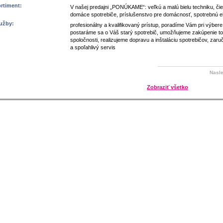
rtiment:
V našej predajni „PONÚKAME“: veľkú a malú bielu techniku, čie
domáce spotrebiče, príslušenstvo pre domácnosť, spotrebnú el
užby:
profesionálny a kvalifikovaný prístup, poradíme Vám pri výbere
postaráme sa o Váš starý spotrebič, umožňujeme zakúpenie to
spoločnosti, realizujeme dopravu a inštaláciu spotrebičov, zaruč
a spoľahlivý servis
Nasle
Zobraziť všetko