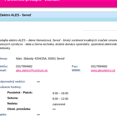
Elektro ALES - Sereď
edajňa elektro ALES – Alene Nemetzová, Sereď - široký sortiment kvalitných značiek reno
etových výrobcov - biela a čierna technika, drobné domáce spotrebiče, spotrebná elektronik
tebooky.
resa:
Nám. Slobody 4334/25A, 92601 Sereď
lefón:
031/7894682
Fax:
031/7894682
mail:
ales.elektro@centrum.sk
WWW:
www.aleselektro.sk
dpovedný vedúci:
***
váracie hodiny:
Pondelok - Piatok:
9:00 – 18:00
Sobota:
8:00 – 12:00
Nedela:
zatvorené
Obed. prestávka:
***
apka:
***