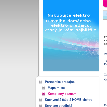
Pr
sv
no
Ad
Te
E-
Zo
Ot
Partnerske predajne
Mapa miest
Kompletný zoznam
Kuchynské štúdiá HOME elektro
M
Servisné strediská