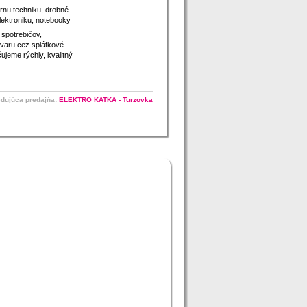
rnu techniku, drobné
ektroniku, notebooky
 spotrebičov,
varu cez splátkové
ujeme rýchly, kvalitný
dujúca predajňa:
ELEKTRO KATKA - Turzovka