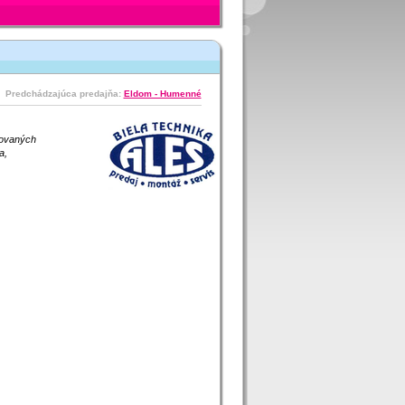
Predchádzajúca predajňa:
Eldom - Humenné
movaných
a,