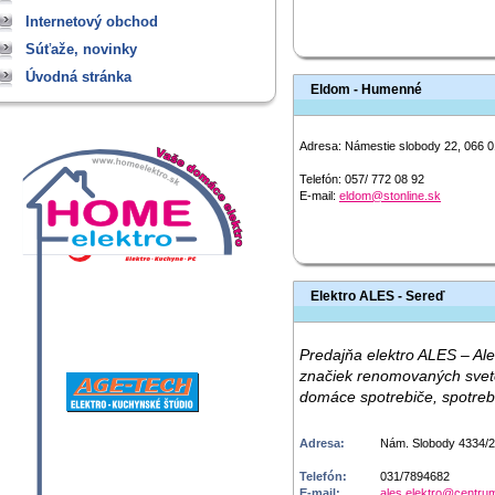
Internetový obchod
Súťaže, novinky
Úvodná stránka
Eldom - Humenné
Adresa:
Námestie slobody 22, 066
Telefón:
​057/ 772 08 92
E-mail:
eldom@stonline.sk
Elektro ALES - Sereď
Predajňa elektro ALES – Ale
značiek renomovaných sveto
domáce spotrebiče, spotreb
Adresa:
Nám. Slobody 4334/2
Telefón:
031/7894682
E-mail:
ales.elektro@centru