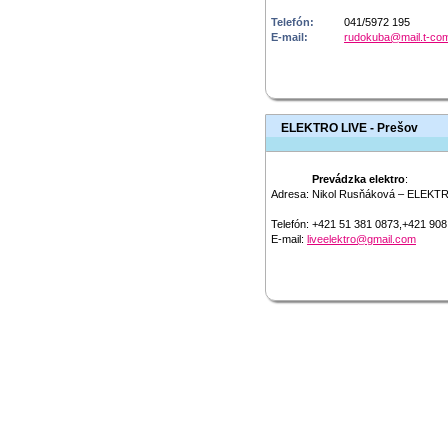
Telefón:
041/5972 195
E-mail:
rudokuba@mail.t-co
ELEKTRO LIVE - Prešov
Prevádzka elektro
:
Adresa:
Nikol Rusňáková – ELEKTR
Telefón:
+421 51 381 0873,+421 908
E-mail:
liveelektro@gmail.com