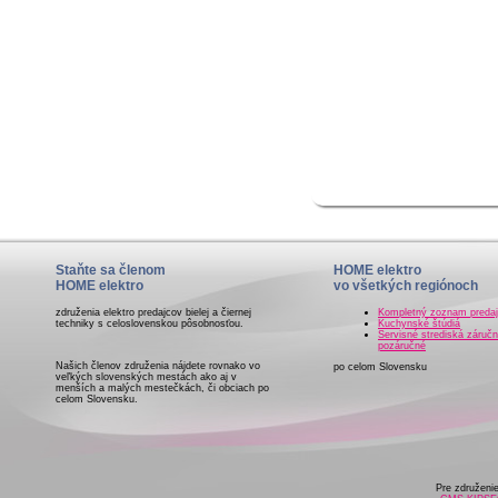
Staňte sa členom
HOME elektro
HOME elektro
vo všetkých regiónoch
združenia elektro predajcov bielej a čiernej
Kompletný zoznam preda
techniky s celoslovenskou pôsobnosťou.
Kuchynské štúdiá
Servisné strediská záručn
pozáručné
Našich členov združenia nájdete rovnako vo
po celom Slovensku
veľkých slovenských mestách ako aj v
menších a malých mestečkách, či obciach po
celom Slovensku.
Pre združeni