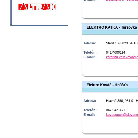
ELEKTRO KATKA - Turzovka
Adresa:
Stred 169, 023 54 T
Telefón:
041/4000114
E-mail:
katarina.velickova@
Elektro Kováč - Hnúšťa
Adresa:
Hlavná 386, 981 01 
Telefón:
047 542 3696
E-mail:
kovacpeter@slovane