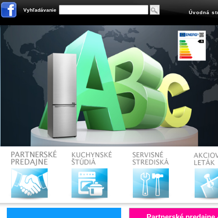
Vyhľadávanie
Úvodná st
Partnerské predajne