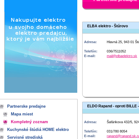
ELBA elektro - Štúrovo
Adresa:
Hlavná 25, 943 01 Št
Telefón:
036/7511052
E-mail:
mail@elbaelektro.sk
Partnerske predajne
ELDO Rapand - oproti BILLE -
Mapa miest
Kompletný zoznam
Adresa:
Šafárikova 432/5, 92
Kuchynské štúdiá HOME elektro
Telefón:
031/780 8054
E-mail:
rapand@rapand.sk
,
r
Servisné strediská